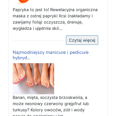
Papryka to jest to! Rewelacyjna organiczna
maska z ostrej papryki Ilcsi (nakładamy i
zawijamy folią) oczyszcza, drenuje,
wygładza i ujędrnia skó...
Czytaj więcej
Najmodniejszy manicure i pedicure
hybryd…
Banan, mięta, soczysta brzoskwinia, a
może neonowy czerwony grejpfrut lub
turkusy? Kolory owoców, ziół i wody
pasują do opalenizny i let...