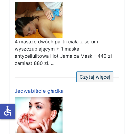
4 masaże dwóch partii ciała z serum
wyszczuplającym + 1 maska
antycellulitowa Hot Jamaica Mask - 440 zł
zamiast 880 zł. ...
Czytaj więcej
Jedwabiście gładka
accessible