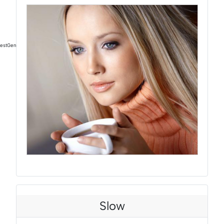
PRZYJEMNOŚCI
estGen - nowa jędrna skóra. Zapraszamy na zabiegi - zadzwoń 505 702 127
Slow