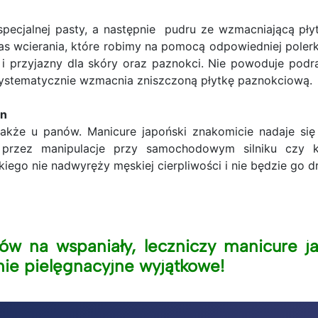
specjalnej pasty, a następnie pudru ze wzmacniającą pł
s wcierania, które robimy na pomocą odpowiedniej polerki 
i przyjazny dla skóry oraz paznokci. Nie powoduje podraż
ystematycznie wzmacnia zniszczoną płytkę paznokciową.
yzn
kże u panów. Manicure japoński znakomicie nadaje się d
 przez manipulacje przy samochodowym silniku czy k
iego nie nadwyręży męskiej cierpliwości i nie będzie go 
ów na wspaniały, leczniczy manicure ja
nie pielęgnacyjne wyjątkowe!