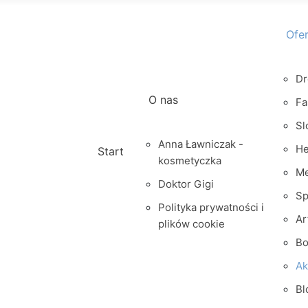
Ofe
Dr
O nas
Fa
Sl
Anna Ławniczak -
He
Start
kosmetyczka
M
Doktor Gigi
Sp
Polityka prywatności i
Ar
plików cookie
Bo
Ak
Bl