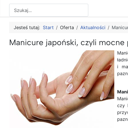
Szukaj
Jesteś tutaj:
Start
Oferta
Aktualności
Manicur
Manicure japoński, czyli mocne
Mani
ładn
i ma
pazn
Mani
Mani
czy 
przy
pazno