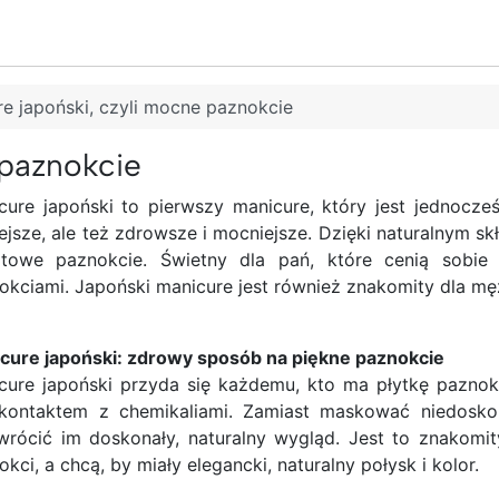
e japoński, czyli mocne paznokcie
 paznokcie
cure japoński to pierwszy manicure, który jest jednocześ
iejsze, ale też zdrowsze i mocniejsze. Dzięki naturalnym s
towe paznokcie. Świetny dla pań, które cenią sobie
okciami. Japoński manicure jest również znakomity dla mę
cure japoński: zdrowy sposób na piękne paznokcie
cure japoński przyda się każdemu, kto ma płytkę paznok
kontaktem z chemikaliami. Zamiast maskować niedoskona
wrócić im doskonały, naturalny wygląd. Jest to znakomit
kci, a chcą, by miały elegancki, naturalny połysk i kolor.