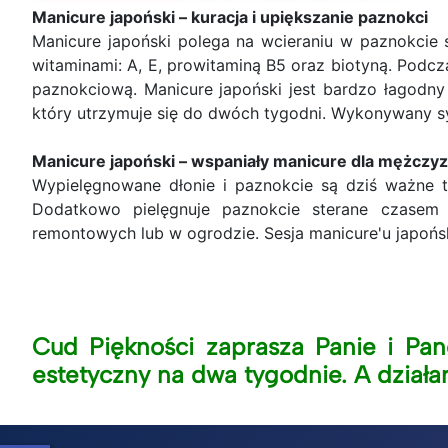
Manicure japoński – kuracja i upiększanie paznokci
Manicure japoński polega na wcieraniu w paznokcie 
witaminami: A, E, prowitaminą B5 oraz biotyną. Podcza
paznokciową. Manicure japoński jest bardzo łagodny 
który utrzymuje się do dwóch tygodni. Wykonywany s
Manicure japoński – wspaniały manicure dla mężcz
Wypielęgnowane dłonie i paznokcie są dziś ważne ta
Dodatkowo pielęgnuje paznokcie sterane czasem
remontowych lub w ogrodzie. Sesja manicure'u japońsk
Cud Piękności zaprasza Panie i Pan
estetyczny na dwa tygodnie. A działa