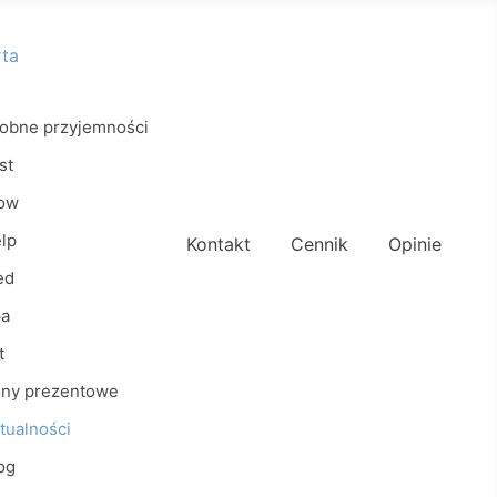
rta
obne przyjemności
st
ow
lp
Kontakt
Cennik
Opinie
ed
a
t
ny prezentowe
tualności
og