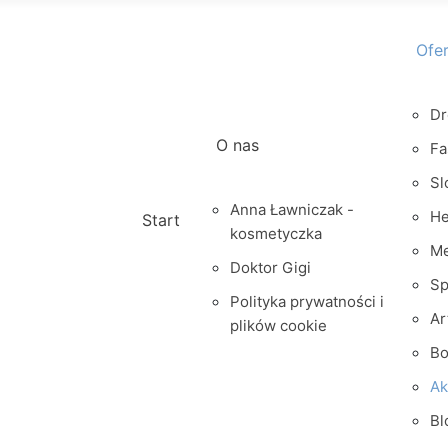
Ofe
Dr
O nas
Fa
Sl
Anna Ławniczak -
He
Start
kosmetyczka
M
Doktor Gigi
Sp
Polityka prywatności i
Ar
plików cookie
Bo
Ak
Bl