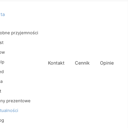
rta
obne przyjemności
st
ow
lp
Kontakt
Cennik
Opinie
ed
a
t
ny prezentowe
tualności
og