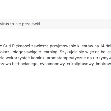
irus to nie przelewki
ęc Cud Piękności zawiesza przyjmowanie klientów na 14 dn
 okazji błogosławiąc e-learning. Szykujcie się więc na hol
cie wykorzystać kominki aromaterapeutyczne do utrzymywa
rzewa herbacianego, cynamonowy, eukaliptusowy, imbirow