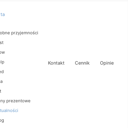
rta
obne przyjemności
st
ow
lp
Kontakt
Cennik
Opinie
ed
a
t
ny prezentowe
tualności
og