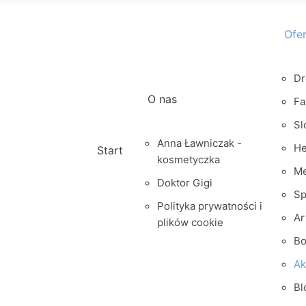
Ofe
Dr
O nas
Fa
Sl
Anna Ławniczak -
He
Start
kosmetyczka
M
Doktor Gigi
Sp
Polityka prywatności i
Ar
plików cookie
Bo
Ak
Bl