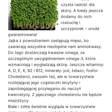
czysta radość dla
skóry. A kiedy jeszcze
dodamy do nich
rzeżuchę i
szczypiorek – uroda
gwarantowana!
Jajka z powodzeniem zastępują mięso, bo
zawierają wszystkie niezbędne nam aminokwasy.
Do tego dostarczają kwasów omega, ze
szczególnym uwzględnieniem omega-3, które
wzmacniają i wygładzają skórę. Jeszcze witaminy:
A, D, E, K, B2 i B12, minerały: jod, żelazo, fosfor.
Cholesterol, owszem też, ale w towarzystwie
rozbijającej jego cząsteczki lecytyny i
zapobiegającej przyleganiu do naczyń
kwercetyny. Z jajecznego cholesterolu nie będzie
miażdżycy.
Białe i żółte świetnie wygląda w towarzystwie