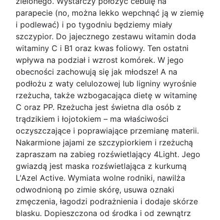
zielonego. Wystarczy położyć cebulę na
parapecie (no, można lekko wepchnąć ją w ziemię
i podlewać) i po tygodniu będziemy miały
szczypior. Do jajecznego zestawu witamin doda
witaminy C i B1 oraz kwas foliowy. Ten ostatni
wpływa na podział i wzrost komórek. W jego
obecności zachowują się jak młodsze! A na
podłożu z waty celulozowej lub ligniny wyrośnie
rzeżucha, także wzbogacająca dietę w witaminę
C oraz PP. Rzeżucha jest świetna dla osób z
trądzikiem i łojotokiem – ma właściwości
oczyszczające i poprawiające przemianę materii.
Nakarmione jajami ze szczypiorkiem i rzeżuchą
zapraszam na zabieg rozświetlający 4Light. Jego
gwiazdą jest maska rozświetlająca z kurkumą
L'Azel Active. Wymiata wolne rodniki, nawilża
odwodnioną po zimie skórę, usuwa oznaki
zmęczenia, łagodzi podrażnienia i dodaje skórze
blasku. Dopieszczona od środka i od zewnątrz