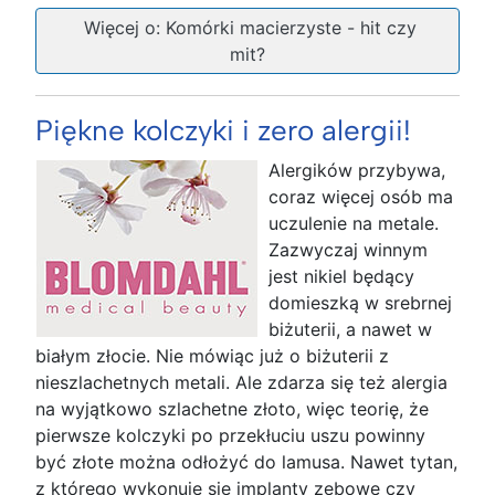
Więcej o: Komórki macierzyste - hit czy
mit?
Piękne kolczyki i zero alergii!
Alergików przybywa,
coraz więcej osób ma
uczulenie na metale.
Zazwyczaj winnym
jest nikiel będący
domieszką w srebrnej
biżuterii, a nawet w
białym złocie. Nie mówiąc już o biżuterii z
nieszlachetnych metali. Ale zdarza się też alergia
na wyjątkowo szlachetne złoto, więc teorię, że
pierwsze kolczyki po przekłuciu uszu powinny
być złote można odłożyć do lamusa. Nawet tytan,
z którego wykonuje się implanty zębowe czy