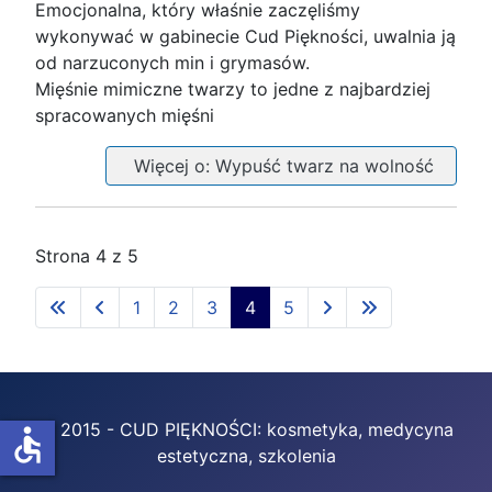
Emocjonalna, który właśnie zaczęliśmy
wykonywać w gabinecie Cud Piękności, uwalnia ją
od narzuconych min i grymasów.
Mięśnie mimiczne twarzy to jedne z najbardziej
spracowanych mięśni
Więcej o: Wypuść twarz na wolność
Strona 4 z 5
1
2
3
4
5
© 2015 - CUD PIĘKNOŚCI: kosmetyka, medycyna
accessible
estetyczna, szkolenia