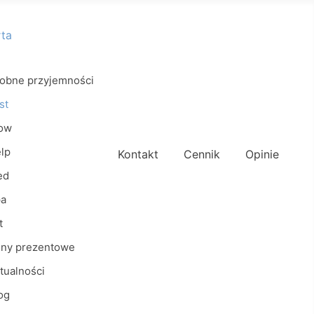
rta
obne przyjemności
st
ow
lp
Kontakt
Cennik
Opinie
ed
a
t
ny prezentowe
tualności
og