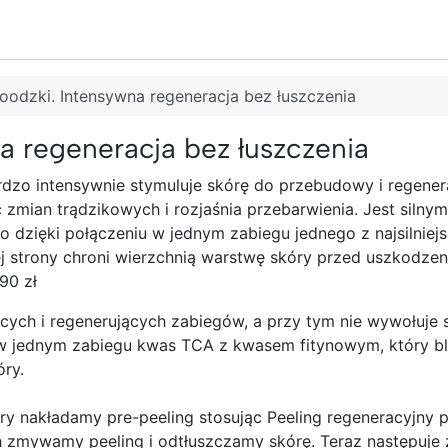
oodzki. Intensywna regeneracja bez łuszczenia
a regeneracja bez łuszczenia
dzo intensywnie stymuluje skórę do przebudowy i regenera
ć zmian trądzikowych i rozjaśnia przebarwienia. Jest sil
o dzięki połączeniu w jednym zabiegu jednego z najsilnie
j strony chroni wierzchnią warstwę skóry przed uszkodzen
90 zł
ących i regenerujących zabiegów, a przy tym nie wywołuje si
 jednym zabiegu kwas TCA z kwasem fitynowym, który blok
ry.
kóry nakładamy pre-peeling stosując Peeling regeneracyjn
ach zmywamy peeling i odtłuszczamy skórę. Teraz następuje