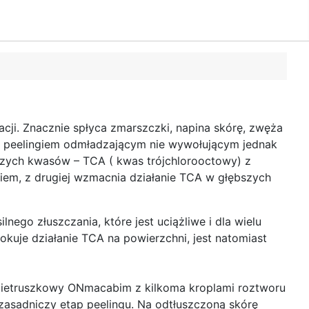
cji. Znacznie spłyca zmarszczki, napina skórę, zwęża
nym peelingiem odmładzającym nie wywołującym jednak
jszych kwasów – TCA ( kwas trójchlorooctowy) z
iem, z drugiej wzmacnia działanie TCA w głębszych
lnego złuszczania, które jest uciążliwe i dla wielu
uje działanie TCA na powierzchni, jest natomiast
y pietruszkowy ONmacabim z kilkoma kroplami roztworu
 zasadniczy etap peelingu. Na odtłuszczoną skórę