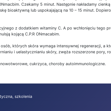
ONmacbim. Czekamy 5 minut. Następnie nakładamy cienką 
maskę bioaktywną lub uspokajającą na 10 – 15 minut. Dopi
jnego z dodatkiem witaminy C. A po wchłonięciu tego prep
mulsją kojącą C.P.R ONmacabim.
osób, których skóra wymaga intensywnej regeneracji, a któ
nianiu i uelastycznianiu skóry, zwęża rozszerzone pory, ro
by nowotworowe, cukrzyca, choroby autoimmunologiczne.
yczna, szkolenia