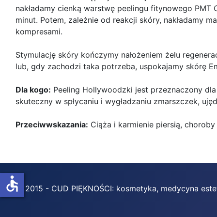
nakładamy cienką warstwę peelingu fitynowego PMT 
minut. Potem, zależnie od reakcji skóry, nakładamy 
kompresami.
Stymulację skóry kończymy nałożeniem żelu regeneracy
lub, gdy zachodzi taka potrzeba, uspokajamy skórę E
Dla kogo:
Peeling Hollywoodzki jest przeznaczony dla 
skuteczny w spłycaniu i wygładzaniu zmarszczek, ujędr
Przeciwwskazania:
Ciąża i karmienie piersią, choro
accessible
© 2015 - CUD PIĘKNOŚCI: kosmetyka, medycyna estet