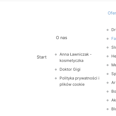
Ofe
Dr
O nas
Fa
Sl
Anna Ławniczak -
He
Start
kosmetyczka
M
Doktor Gigi
Sp
Polityka prywatności i
Ar
plików cookie
Bo
Ak
Bl