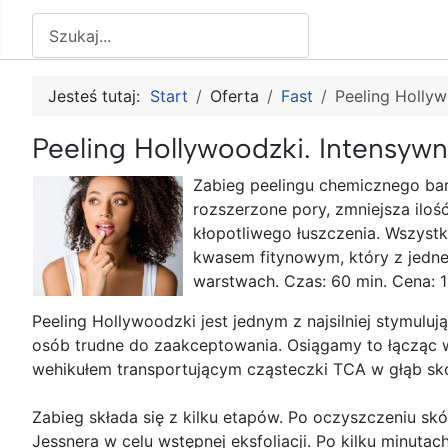
Szukaj
Jesteś tutaj:
Start
Oferta
Fast
Peeling Hollyw
Peeling Hollywoodzki. Intensywn
Zabieg peelingu chemicznego bar
rozszerzone pory, zmniejsza iloś
kłopotliwego łuszczenia. Wszystk
kwasem fitynowym, który z jedne
warstwach. Czas: 60 min. Cena: 1
Peeling Hollywoodzki jest jednym z najsilniej stymuluj
osób trudne do zaakceptowania. Osiągamy to łącząc w
wehikułem transportującym cząsteczki TCA w głąb skó
Zabieg składa się z kilku etapów. Po oczyszczeniu s
Jessnera w celu wstępnej eksfoliacji. Po kilku minut